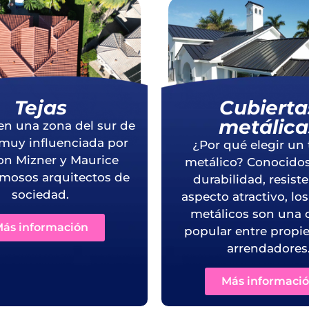
Tejas
Cubierta
metálica
en una zona del sur de
 muy influenciada por
¿Por qué elegir un 
on Mizner y Maurice
metálico? Conocidos
famosos arquitectos de
durabilidad, resist
sociedad.
aspecto atractivo, lo
metálicos son una 
ás información
popular entre propie
arrendadores
Más informaci