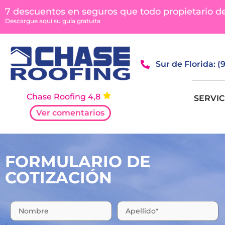
contenido
7 descuentos en seguros que todo propietario d
Descargue aquí su guía gratuita
Sur de Florida: 
Chase Roofing 4,8
SERVIC
Ver comentarios
FORMULARIO DE
COTIZACIÓN