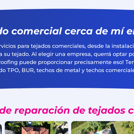
do comercial cerca de mí en
cios para tejados comerciales, desde la instalaci
su tejado. Al elegir una empresa, querrá optar p
Roofing puede proporcionar precisamente eso! Te
do TPO, BUR, techos de metal y techos comerciale
de reparación de tejados 