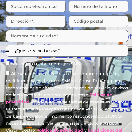
No acepto recibir mensajes SMS.
Al marcar esta casilla, das tu consentimiento para
recibir mensajes de texto SMS de Chase Roofing para
recordatorios de citas, actualizaciones de servicio y avisos
de facturación de acuerdo con nuestro
Política de
privacidad
. Pueden aplicarse tarifas de mensajes y datos.
La frecuencia de los mensajes puede variar. Puedes darte
de baja en cualquier momento respondiendo STOP. Si
necesitas ayuda, envía un mensaje de texto a AYUDA.
Visita nuestro
Política de privacidad
y
Condiciones del