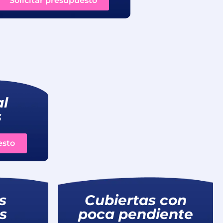
Solicitar presupuesto
l
s
esto
s
Cubiertas con
s
poca pendiente