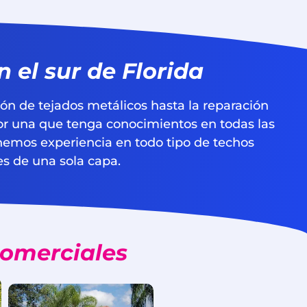
 el sur de Florida
ón de tejados metálicos hasta la reparación
or una que tenga conocimientos en todas las
nemos experiencia en todo tipo de techos
s de una sola capa.
comerciales