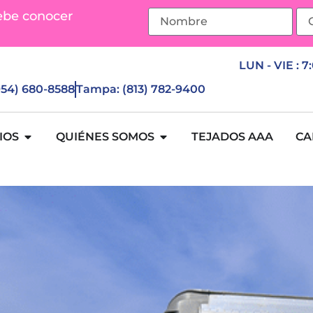
ebe conocer
LUN - VIE : 7
(954) 680-8588
Tampa: (813) 782-9400
IOS
QUIÉNES SOMOS
TEJADOS AAA
CA