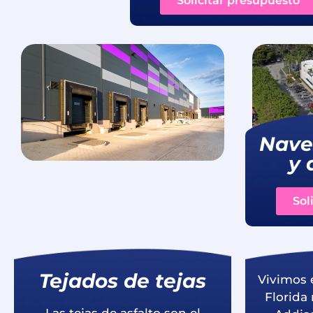
Solicitar presupuesto
Naves
y 
Sol
Tejados de tejas
Vivimos 
Florida
Las tejas de asfalto son el