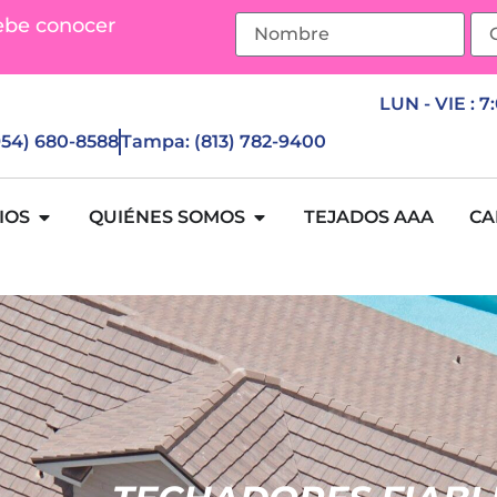
ebe conocer
LUN - VIE : 7
(954) 680-8588
Tampa: (813) 782-9400
IOS
QUIÉNES SOMOS
TEJADOS AAA
CA