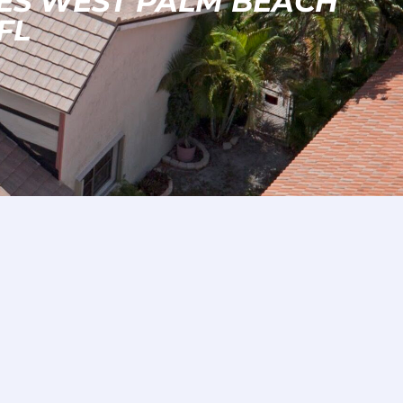
ES WEST PALM BEACH
FL