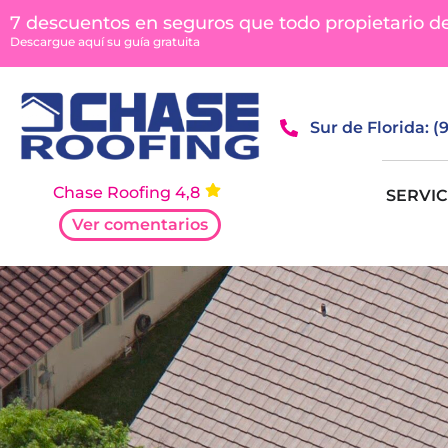
contenido
7 descuentos en seguros que todo propietario d
Descargue aquí su guía gratuita
Sur de Florida: 
Chase Roofing 4,8
SERVIC
Ver comentarios