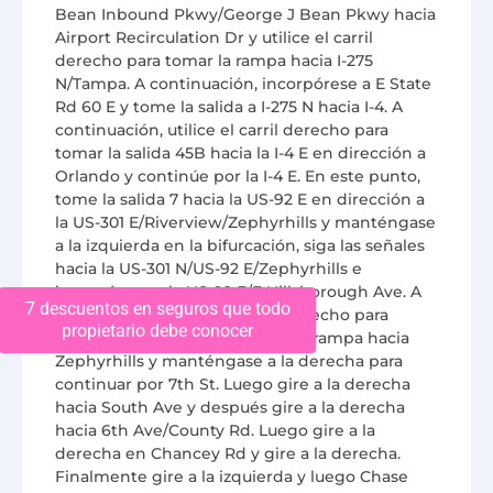
Bean Inbound Pkwy/George J Bean Pkwy hacia
Airport Recirculation Dr y utilice el carril
derecho para tomar la rampa hacia I-275
N/Tampa. A continuación, incorpórese a E State
Rd 60 E y tome la salida a I-275 N hacia I-4. A
continuación, utilice el carril derecho para
tomar la salida 45B hacia la I-4 E en dirección a
Orlando y continúe por la I-4 E. En este punto,
tome la salida 7 hacia la US-92 E en dirección a
la US-301 E/Riverview/Zephyrhills y manténgase
a la izquierda en la bifurcación, siga las señales
hacia la US-301 N/US-92 E/Zephyrhills e
incorpórese a la US-92 E/E Hillsborough Ave. A
7 descuentos en seguros que todo
continuación, utilice el carril derecho para
propietario debe conocer
incorporarse a la US-301 N por la rampa hacia
Zephyrhills y manténgase a la derecha para
continuar por 7th St. Luego gire a la derecha
hacia South Ave y después gire a la derecha
hacia 6th Ave/County Rd. Luego gire a la
derecha en Chancey Rd y gire a la derecha.
Finalmente gire a la izquierda y luego Chase