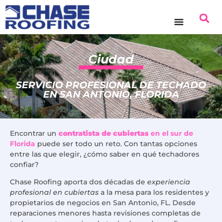
contenido
Ciudad
SERVICIO PROFESIONAL DE TECHADO
EN SAN ANTONIO, FLORIDA
Encontrar un
contratista de cubiertas
en el sur de
Florida
puede ser todo un reto. Con tantas opciones
entre las que elegir, ¿cómo saber en qué techadores
confiar?
Chase Roofing aporta dos décadas de
experiencia
profesional en cubiertas
a la mesa para los residentes y
propietarios de negocios en San Antonio, FL. Desde
reparaciones menores hasta revisiones completas de