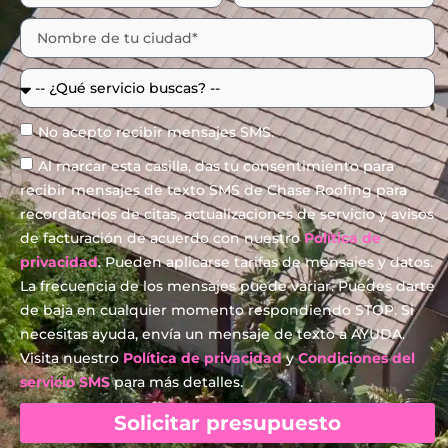
No acepto recibir mensajes SMS.
Al marcar esta casilla, das tu consentimiento para
recibir mensajes de texto SMS de Chase Roofing para
recordatorios de citas, actualizaciones de servicio y avisos
de facturación de acuerdo con nuestro
Política de
privacidad
. Pueden aplicarse tarifas de mensajes y datos.
La frecuencia de los mensajes puede variar. Puedes darte
de baja en cualquier momento respondiendo STOP. Si
necesitas ayuda, envía un mensaje de texto a AYUDA.
Visita nuestro
Política de privacidad
y
Condiciones del
servicio SMS
para más detalles.
Solicitar presupuesto