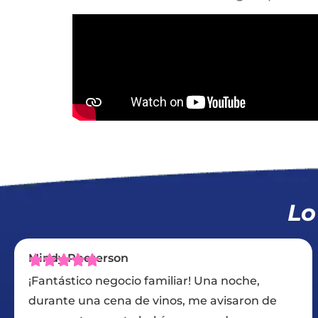
Lo
David S.
oche,
En la fase de propuesta de nuestro re
saron de
techado, Chase mostró un gran inter