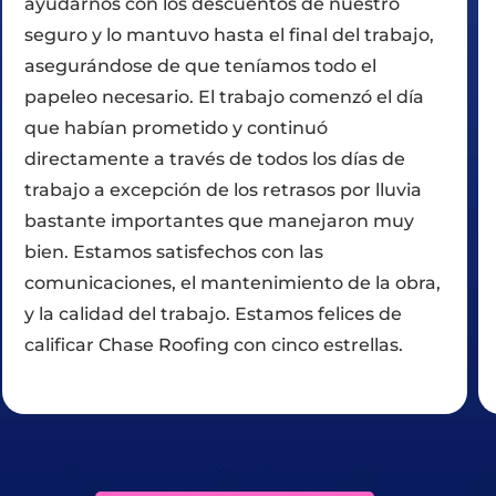
stro
lo que estaban haciendo y me explicar
trabajo,
detalle que me pareció muy importante
el
es mi tercera vez (para diferentes fugas
 el día
utilizando Chase y encontrar que son m
profesionales y bien informados y que
as de
realmente hacen que el cliente #1. ¡¡¡¡Gr
 lluvia
de nuevo!!!!
n muy
la obra,
es de
llas.