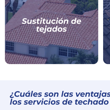
Para su hogar,
Para su empresa
Sustitución de
Sustitución de tejados residenciales
tejados
Sustitución de tejados comerciales
Más información
¿Cuáles son las ventajas
los servicios de techad