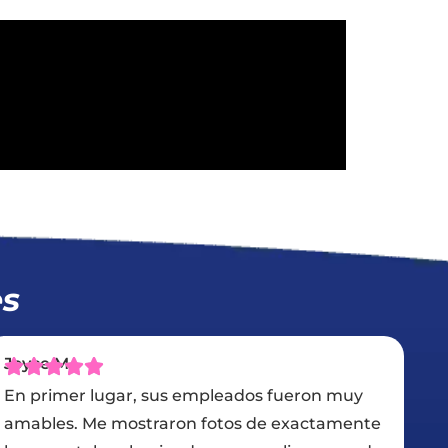
es
Karim El Sheikh
 muy
Tuvimos Chase Roofing hacer nuestro nu
amente
techo de tejas e hicieron un trabajo increíb