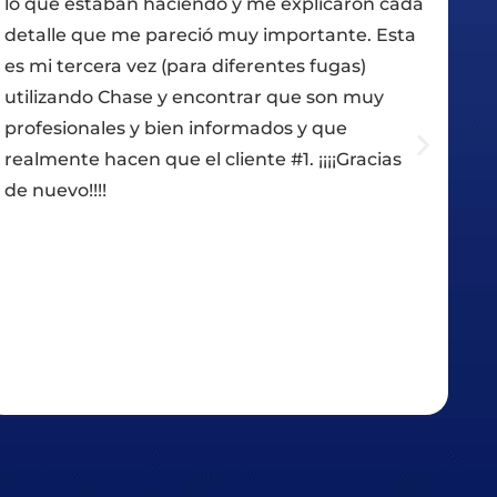
on cada
Son muy profesionales, rápidos y muy
. Esta
corteses. Johna nos ayudó a elegir el tech
)
adecuado en nuestro presupuesto. Kailly 
uy
informó a lo largo de todo el proceso de
principio a fin. Nick / Jorge y los chicos hic
acias
un gran trabajo. Estamos muy contentos 
haber ido con Chase.