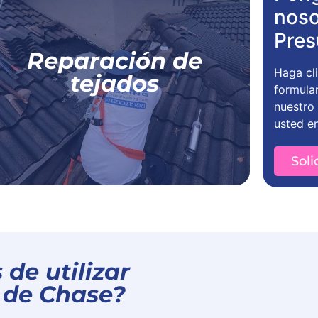
noso
Para su hogar,
Para su empresa
Pres
Reparación de
Reparación de tejados residenciales
Haga cli
tejados
Reparación de tejados comerciales
formula
nuestro
usted e
Más información
Soli
 de utilizar
o de Chase?