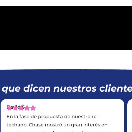
 que dicen nuestros client
Joyce M.
-
En primer lugar, sus empleados fueron
és en
amables. Me mostraron fotos de exact