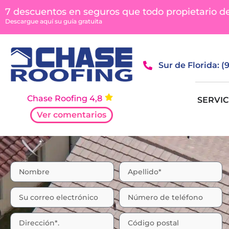
7 descuentos en seguros que todo propietario d
Descargue aquí su guía gratuita
Sur de Florida: 
Chase Roofing 4,8
SERVIC
Ver comentarios