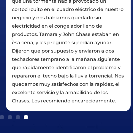
o un
ayudarnos con los descuentos de nue
 de nuestro
seguro y lo mantuvo hasta el final del 
in
asegurándose de que teníamos todo 
de
papeleo necesario. El trabajo comenzó
staban en
que habían prometido y continuó
ayudar.
directamente a través de todos los dí
n a dos
trabajo a excepción de los retrasos por
siguiente
bastante importantes que manejaro
roblema y
bien. Estamos satisfechos con las
rencial. Nos
comunicaciones, el mantenimiento de 
pidez, el
y la calidad del trabajo. Estamos felic
e los
calificar Chase Roofing con cinco estre
amente.