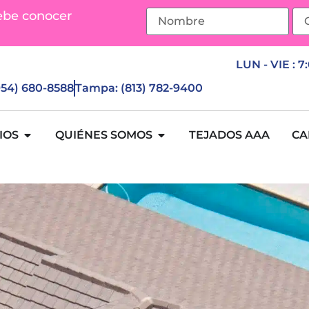
ebe conocer
LUN - VIE : 7
(954) 680-8588
Tampa: (813) 782-9400
IOS
QUIÉNES SOMOS
TEJADOS AAA
CA