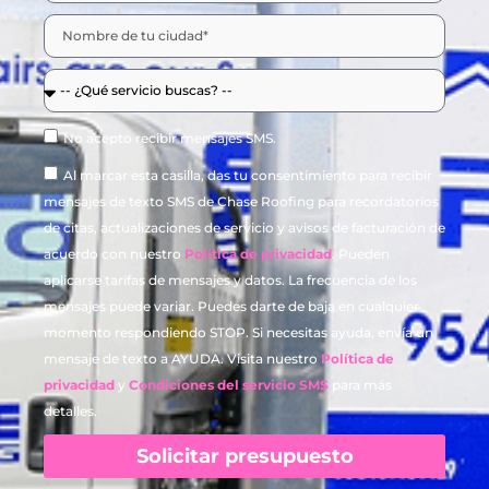
No acepto recibir mensajes SMS.
Al marcar esta casilla, das tu consentimiento para recibir
mensajes de texto SMS de Chase Roofing para recordatorios
de citas, actualizaciones de servicio y avisos de facturación de
acuerdo con nuestro
Política de privacidad
. Pueden
aplicarse tarifas de mensajes y datos. La frecuencia de los
mensajes puede variar. Puedes darte de baja en cualquier
momento respondiendo STOP. Si necesitas ayuda, envía un
mensaje de texto a AYUDA. Visita nuestro
Política de
privacidad
y
Condiciones del servicio SMS
para más
detalles.
Solicitar presupuesto