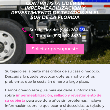
CONTRATISTA LÍDER EN
IMPERMEABILIZACIÓN Y
REVESTIMIENTO DE TEJADOS EN EL
SUR DE LA FLORIDA
Sur de Florida: (954) 287-2314
Tampa: (813) 492-8439
Solicitar presupuesto
Su tejado es la parte más crítica de su casa o negocio.
Descuidarlo puede provocar goteras, moho y otros
problemas que le costarán dinero a largo plazo.
Hemos creado esta guía para ayudarle a informarse
sobre
impermeabilización, sellado y revestimiento de
su cubierta
para que dure años sin problemas. Incluye
información sobre lo que ocurre si descuidas tu tejado y