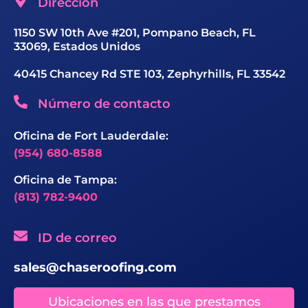
Dirección
1150 SW 10th Ave #201, Pompano Beach, FL
33069, Estados Unidos
40415 Chancey Rd STE 103, Zephyrhills, FL 33542
Número de contacto
Oficina de Fort Lauderdale:
(954) 680-8588
Oficina de Tampa:
(813) 782-9400
ID de correo
sales@chaseroofing.com
Ubicaciones en las que prestamos