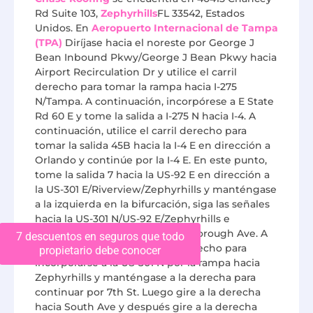
Rd Suite 103,
Zephyrhills
FL 33542, Estados
Unidos. En
Aeropuerto Internacional de Tampa
(TPA)
Diríjase hacia el noreste por George J
Bean Inbound Pkwy/George J Bean Pkwy hacia
Airport Recirculation Dr y utilice el carril
derecho para tomar la rampa hacia I-275
N/Tampa. A continuación, incorpórese a E State
Rd 60 E y tome la salida a I-275 N hacia I-4. A
continuación, utilice el carril derecho para
tomar la salida 45B hacia la I-4 E en dirección a
Orlando y continúe por la I-4 E. En este punto,
tome la salida 7 hacia la US-92 E en dirección a
la US-301 E/Riverview/Zephyrhills y manténgase
a la izquierda en la bifurcación, siga las señales
hacia la US-301 N/US-92 E/Zephyrhills e
incorpórese a la US-92 E/E Hillsborough Ave. A
7 descuentos en seguros que todo
continuación, utilice el carril derecho para
propietario debe conocer
incorporarse a la US-301 N por la rampa hacia
Zephyrhills y manténgase a la derecha para
continuar por 7th St. Luego gire a la derecha
hacia South Ave y después gire a la derecha