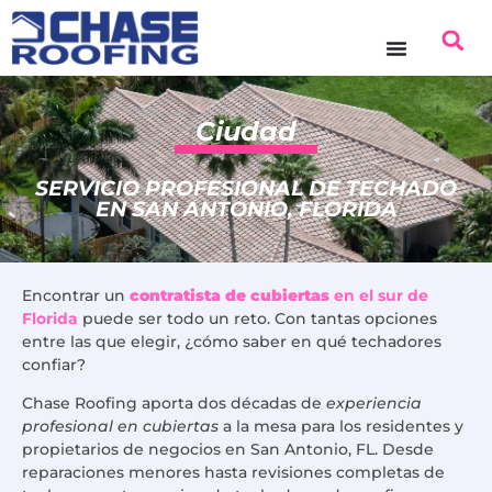
contenido
Ciudad
SERVICIO PROFESIONAL DE TECHADO
EN SAN ANTONIO, FLORIDA
Encontrar un
contratista de cubiertas
en el sur de
Florida
puede ser todo un reto. Con tantas opciones
entre las que elegir, ¿cómo saber en qué techadores
confiar?
Chase Roofing aporta dos décadas de
experiencia
profesional en cubiertas
a la mesa para los residentes y
propietarios de negocios en San Antonio, FL. Desde
reparaciones menores hasta revisiones completas de